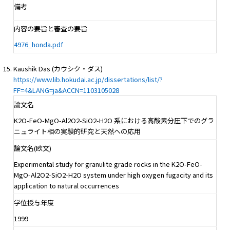
備考
内容の要旨と審査の要旨
4976_honda.pdf
Kaushik Das (カウシク・ダス)
https://www.lib.hokudai.ac.jp/dissertations/list/?
FF=4&LANG=ja&ACCN=1103105028
論文名
K2O-FeO-MgO-Al2O2-SiO2-H2O 系における高酸素分圧下でのグラ
ニュライト相の実験的研究と天然への応用
論文名(欧文)
Experimental study for granulite grade rocks in the K2O-FeO-
MgO-Al2O2-SiO2-H2O system under high oxygen fugacity and its
application to natural occurrences
学位授与年度
1999