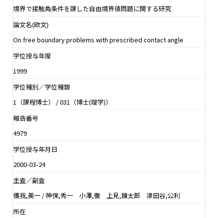
境界で接触角条件を課した自由境界値問題に関する研究
論文名(欧文)
On free boundary problems with prescribed contact angle
学位授与年度
1999
学位種別／学位種類
1（課程博士） / 031（博士(理学)）
報告番号
4979
学位授与年月日
2000-03-24
主査／副査
儀我,美一 / 神保,秀一 小澤,徹 上見,錬太郎 津田谷,公利
所在