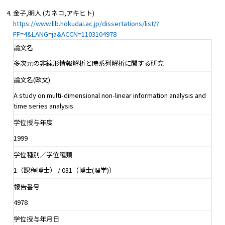
金子,明人 (カネコ,アキヒト)
https://www.lib.hokudai.ac.jp/dissertations/list/?
FF=4&LANG=ja&ACCN=1103104978
論文名
多次元の非線形情報解析と時系列解析に関する研究
論文名(欧文)
A study on multi-dimensional non-linear information analysis and
time series analysis
学位授与年度
1999
学位種別／学位種類
1（課程博士） / 031（博士(理学)）
報告番号
4978
学位授与年月日