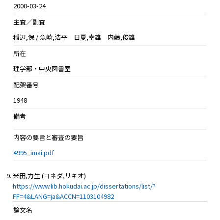
2000-03-24
主査／副査
稲辺,保 / 魚崎,浩平 日夏,幸雄 内藤,俊雄
所在
理学部・中央図書室
配架番号
1948
備考
内容の要旨と審査の要旨
4995_imai.pdf
米田,力生 (ヨネダ,リキオ)
https://www.lib.hokudai.ac.jp/dissertations/list/?
FF=4&LANG=ja&ACCN=1103104982
論文名