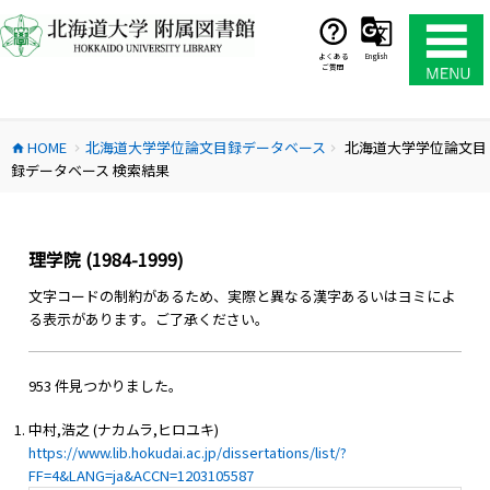
コ
ン
テ
よくある
English
ご質問
ン
ツ
へ
HOME
北海道大学学位論文目録データベース
北海道大学学位論文目
ス
home
chevron_right
chevron_right
録データベース 検索結果
キ
ッ
プ
理学院 (1984-1999)
文字コードの制約があるため、実際と異なる漢字あるいはヨミによ
る表示があります。ご了承ください。
953 件見つかりました。
中村,浩之 (ナカムラ,ヒロユキ)
https://www.lib.hokudai.ac.jp/dissertations/list/?
FF=4&LANG=ja&ACCN=1203105587