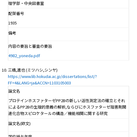
理学部・中央図書室
配架番号
1935
備考
内容の要旨と審査の要旨
4982_yoneda.pdf
三橋,進也 (ミツハシ,シンヤ)
https://www.lib.hokudai.ac.jp/dissertations/list/?
FF=4&LANG=ja&ACCN=1103105003
論文名
プロテインホスファターゼPP2Bの新しい活性測定法の確立とそれ
によるPP2Bの生理的意義の解析,ならびにホスファターゼ阻害剤関
連化合物スピロケタールの構造／機能相関に関する研究
論文名(欧文)
学位授与年度