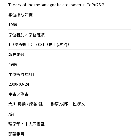
Theory of the metamagnetic crossover in CeRu2Si2
学位授与年度
1999
学位種別／学位種類
1（課程博士） / 031（博士(理学)）
報告番号
4986
学位授与年月日
2000-03-24
主査／副査
大川,房義 / 熊谷,健一 榊原,俊郎 北,孝文
所在
理学部・中央図書室
配架番号