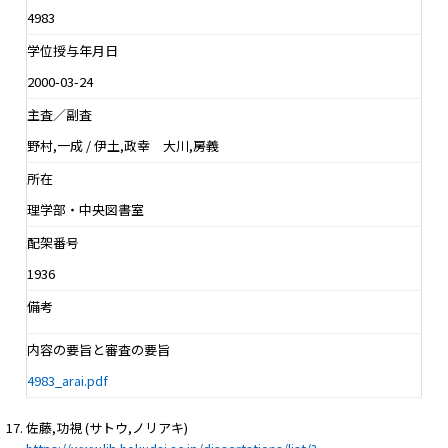
4983
学位授与年月日
2000-03-24
主査／副査
野村,一成 / 伊土,政幸 大川,房義
所在
理学部・中央図書室
配架番号
1936
備考
内容の要旨と審査の要旨
4983_arai.pdf
佐藤,功視 (サトウ,ノリアキ)