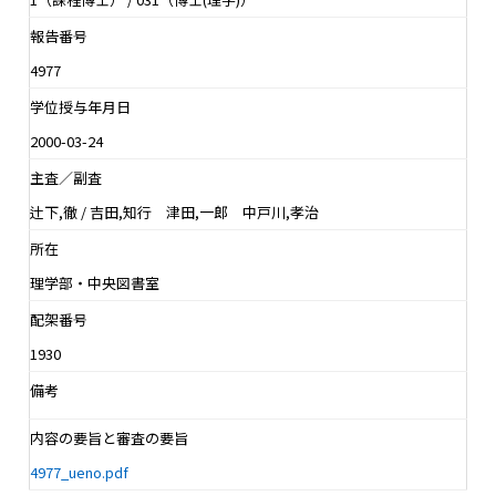
報告番号
4977
学位授与年月日
2000-03-24
主査／副査
辻下,徹 / 吉田,知行 津田,一郎 中戸川,孝治
所在
理学部・中央図書室
配架番号
1930
備考
内容の要旨と審査の要旨
4977_ueno.pdf