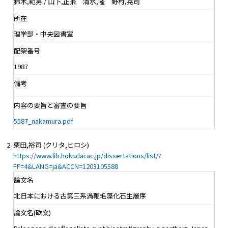
鈴木,範男 / 山下,正兼 清水,隆 野村,晃司
所在
理学部・中央図書室
配架番号
1987
備考
内容の要旨と審査の要旨
5587_nakamura.pdf
栗田,裕司 (クリタ,ヒロシ)
https://www.lib.hokudai.ac.jp/dissertations/list/?
FF=4&LANG=ja&ACCN=1203105588
論文名
北日本における古第三系渦鞭毛藻化石生層序
論文名(欧文)