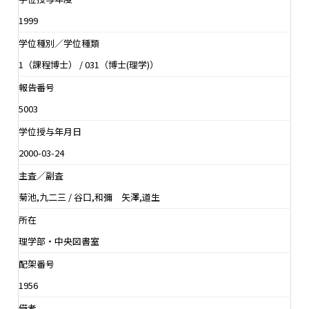
1999
学位種別／学位種類
1（課程博士） / 031（博士(理学)）
報告番号
5003
学位授与年月日
2000-03-24
主査／副査
菊池,九二三 / 谷口,和彌 矢澤,道生
所在
理学部・中央図書室
配架番号
1956
備考