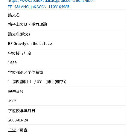
https://www.lib.hokudai.ac.jp/dissertations/list/?
FF=4&LANG=ja&ACCN=1103104985
論文名
格子上のＢＦ重力理論
論文名(欧文)
BF Gravity on the Lattice
学位授与年度
1999
学位種別／学位種類
1（課程博士） / 031（博士(理学)）
報告番号
4985
学位授与年月日
2000-03-24
主査／副査