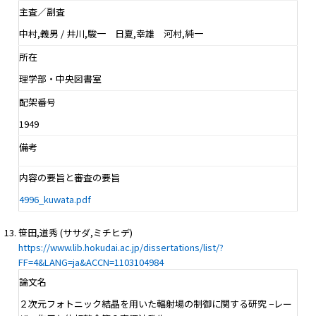
主査／副査
中村,義男 / 井川,駿一 日夏,幸雄 河村,純一
所在
理学部・中央図書室
配架番号
1949
備考
内容の要旨と審査の要旨
4996_kuwata.pdf
笹田,道秀 (ササダ,ミチヒデ)
https://www.lib.hokudai.ac.jp/dissertations/list/?
FF=4&LANG=ja&ACCN=1103104984
論文名
２次元フォトニック結晶を用いた輻射場の制御に関する研究 −レー