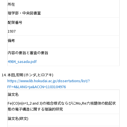
所在
理学部・中央図書室
配架番号
1937
備考
内容の要旨と審査の要旨
4984_sasada.pdf
本田,宏明 (ホンダ,ヒロアキ)
https://www.lib.hokudai.ac.jp/dissertations/list/?
FF=4&LANG=ja&ACCN=1103104976
論文名
Fe(CO)n(n=1,2 and 3)の結合様式ならびにMo,Re六核錯体の励起状
態の電子構造に関する理論的研究
論文名(欧文)