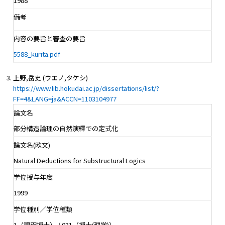
1988
備考
内容の要旨と審査の要旨
5588_kurita.pdf
上野,岳史 (ウエノ,タケシ)
https://www.lib.hokudai.ac.jp/dissertations/list/?
FF=4&LANG=ja&ACCN=1103104977
論文名
部分構造論理の自然演繹での定式化
論文名(欧文)
Natural Deductions for Substructural Logics
学位授与年度
1999
学位種別／学位種類
1（課程博士） / 031（博士(理学)）