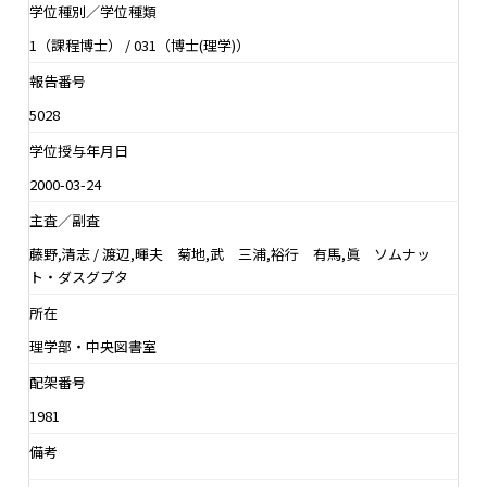
学位種別／学位種類
1（課程博士） / 031（博士(理学)）
報告番号
5028
学位授与年月日
2000-03-24
主査／副査
藤野,清志 / 渡辺,暉夫 菊地,武 三浦,裕行 有馬,眞 ソムナッ
ト・ダスグプタ
所在
理学部・中央図書室
配架番号
1981
備考