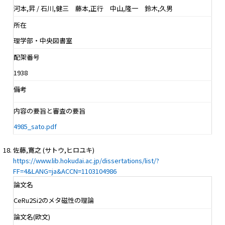
河本,昇 / 石川,健三 藤本,正行 中山,隆一 鈴木,久男
所在
理学部・中央図書室
配架番号
1938
備考
内容の要旨と審査の要旨
4985_sato.pdf
佐藤,寛之 (サトウ,ヒロユキ)
https://www.lib.hokudai.ac.jp/dissertations/list/?
FF=4&LANG=ja&ACCN=1103104986
論文名
CeRu2Si2のメタ磁性の理論
論文名(欧文)