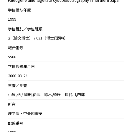
Paleogene dinoflagellate cyst biostratigraphy in northern Japan
学位授与年度
1999
学位種別／学位種類
2（論文博士） / 031（博士(理学)）
報告番号
5588
学位授与年月日
2000-03-24
主査／副査
小泉,格 / 岡田,尚武 鈴木,徳行 長谷川,四郎
所在
理学部・中央図書室
配架番号