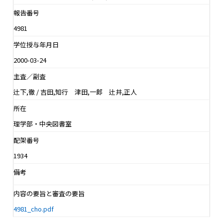
報告番号
4981
学位授与年月日
2000-03-24
主査／副査
辻下,徹 / 吉田,知行 津田,一郎 辻井,正人
所在
理学部・中央図書室
配架番号
1934
備考
内容の要旨と審査の要旨
4981_cho.pdf