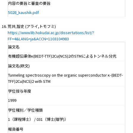
内容の要旨と審査の要旨
5028_kaushik.pdf
荒井,智史 (アライ,トモフミ)
https://www.lib.hokudai.ac.jp/dissertations/list/?
FF=4&LANG=ja&ACCN=1103104983
論文名
有機超伝導体κ(BEDT-TTF)2Cu(NCS)2のSTMによるトンネル分光
論文名(欧文)
Tunneling spectroscopy on the organic superconductor κ-(BEDT-
TFF)2Cu(NCS)2 with STM
学位授与年度
1999
学位種別／学位種類
1（課程博士） / 031（博士(理学)）
報告番号