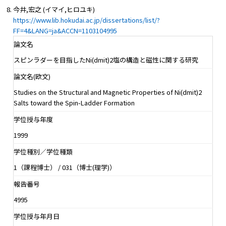
今井,宏之 (イマイ,ヒロユキ)
https://www.lib.hokudai.ac.jp/dissertations/list/?
FF=4&LANG=ja&ACCN=1103104995
論文名
スピンラダーを目指したNi(dmit)2塩の構造と磁性に関する研究
論文名(欧文)
Studies on the Structural and Magnetic Properties of Ni(dmit)2
Salts toward the Spin-Ladder Formation
学位授与年度
1999
学位種別／学位種類
1（課程博士） / 031（博士(理学)）
報告番号
4995
学位授与年月日