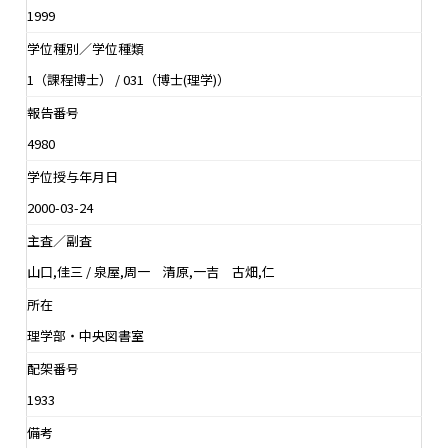
1999
学位種別／学位種類
1（課程博士） / 031（博士(理学)）
報告番号
4980
学位授与年月日
2000-03-24
主査／副査
山口,佳三 / 泉屋,周一 清原,一吉 古畑,仁
所在
理学部・中央図書室
配架番号
1933
備考