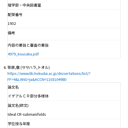
理学部・中央図書室
配架番号
1932
備考
内容の要旨と審査の要旨
4979_kousaka.pdf
笹原,徹 (ササハラ,トオル)
https://www.lib.hokudai.ac.jp/dissertations/list/?
FF=4&LANG=ja&ACCN=1103104980
論文名
イデアルＣＲ部分多様体
論文名(欧文)
Ideal CR-submanifolds
学位授与年度