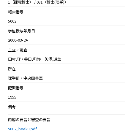
1（課程博士） / 031（博士(理学)）
報告番号
5002
学位授与年月日
2000-03-24
主査／副査
田村,守 / 谷口,和弥 矢澤,道生
所在
理学部・中央図書室
配架番号
1955
備考
内容の要旨と審査の要旨
5002_beeku.pdf