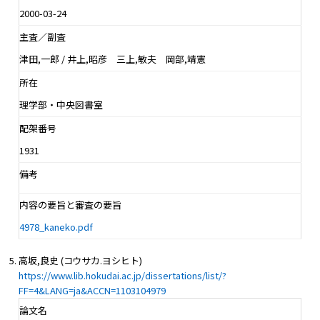
2000-03-24
主査／副査
津田,一郎 / 井上,昭彦 三上,敏夫 岡部,靖憲
所在
理学部・中央図書室
配架番号
1931
備考
内容の要旨と審査の要旨
4978_kaneko.pdf
高坂,良史 (コウサカ.ヨシヒト)
https://www.lib.hokudai.ac.jp/dissertations/list/?
FF=4&LANG=ja&ACCN=1103104979
論文名