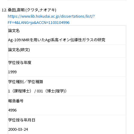
桑田,直明 (クワタ,ナオアキ)
https://www.lib.hokudai.ac.jp/dissertations/list/?
FF=4&LANG=ja&ACCN=1103104996
論文名
Ag-109 NMRを用いたAgI系高イオン伝導性ガラスの研究
論文名(欧文)
学位授与年度
1999
学位種別／学位種類
1（課程博士） / 031（博士(理学)）
報告番号
4996
学位授与年月日
2000-03-24