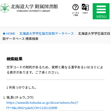
コ
ン
テ
よくある
English
ご質問
ン
ツ
へ
HOME
北海道大学学位論文目録データベース
北海道大学学位論文目
ス
home
chevron_right
chevron_right
録データベース 検索結果
キ
ッ
プ
検索結果
文字コードの制約があるため、実際と異なる漢字あるいはヨミによ
る表示があります。ご了承ください。
1 件見つかりました。
張,耿 (チョウ,コウ)
https://www.lib.hokudai.ac.jp/dissertations/list/?
FF=4&LANG=ja&ACCN=1101102695