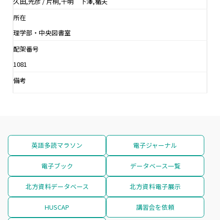
久田,光彦 / 片桐,千明 下澤,楯夫
所在
理学部・中央図書室
配架番号
1081
備考
英語多読マラソン
電子ジャーナル
電子ブック
データベース一覧
北方資料データベース
北方資料電子展示
HUSCAP
講習会を依頼