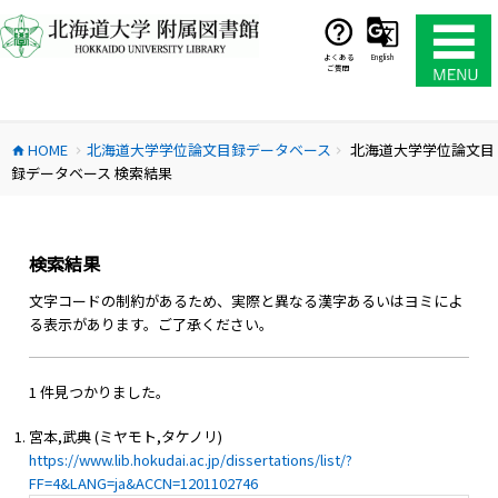
コ
ン
テ
よくある
English
ご質問
ン
ツ
へ
HOME
北海道大学学位論文目録データベース
北海道大学学位論文目
ス
home
chevron_right
chevron_right
録データベース 検索結果
キ
ッ
プ
検索結果
文字コードの制約があるため、実際と異なる漢字あるいはヨミによ
る表示があります。ご了承ください。
1 件見つかりました。
宮本,武典 (ミヤモト,タケノリ)
https://www.lib.hokudai.ac.jp/dissertations/list/?
FF=4&LANG=ja&ACCN=1201102746