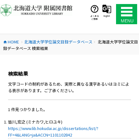
コ
ン
テ
よくある
English
ご質問
ン
ツ
へ
HOME
北海道大学学位論文目録データベース
北海道大学学位論文目
ス
home
chevron_right
chevron_right
録データベース 検索結果
キ
ッ
プ
検索結果
文字コードの制約があるため、実際と異なる漢字あるいはヨミによ
る表示があります。ご了承ください。
1 件見つかりました。
皆川,宏之 (ミナカワ,ヒロユキ)
https://www.lib.hokudai.ac.jp/dissertations/list/?
FF=4&LANG=ja&ACCN=1101102842