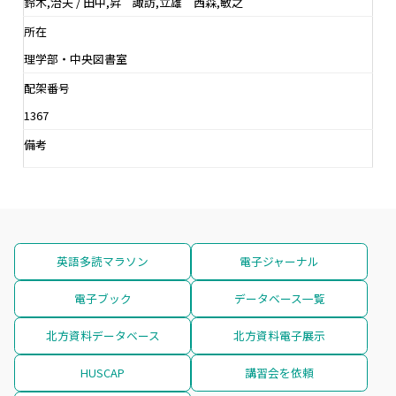
鈴木,治夫 / 田中,昇 諏訪,立雄 西森,敏之
所在
理学部・中央図書室
配架番号
1367
備考
英語多読マラソン
電子ジャーナル
電子ブック
データベース一覧
北方資料データベース
北方資料電子展示
HUSCAP
講習会を依頼