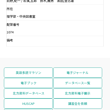
前野,紀一 / 若濱,五郎 鈴木,義男 黒田,登志雄
所在
理学部・中央図書室
配架番号
1074
備考
英語多読マラソン
電子ジャーナル
電子ブック
データベース一覧
北方資料データベース
北方資料電子展示
HUSCAP
講習会を依頼