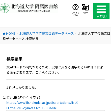
コ
ン
テ
よくある
English
ご質問
ン
ツ
へ
HOME
北海道大学学位論文目録データベース
北海道大学学位論文目
ス
home
chevron_right
chevron_right
録データベース 検索結果
キ
ッ
プ
検索結果
文字コードの制約があるため、実際と異なる漢字あるいはヨミによ
る表示があります。ご了承ください。
1 件見つかりました。
竹井,巌 (タケイ,イワオ)
https://www.lib.hokudai.ac.jp/dissertations/list/?
FF=4&LANG=ja&ACCN=1101102063