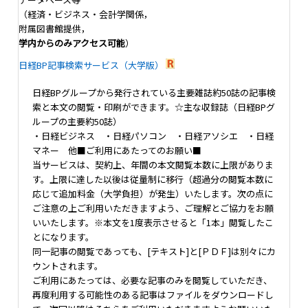
（経済・ビジネス・会計学関係，
附属図書館提供，
学内からのみアクセス可能
）
日経BP記事検索サービス（大学版）
日経BPグループから発行されている主要雑誌約50誌の記事検
索と本文の閲覧・印刷ができます。☆主な収録誌（日経BPグ
ループの主要約50誌）
・日経ビジネス ・日経パソコン ・日経アソシエ ・日経
マネー 他■ご利用にあたってのお願い■
当サービスは、契約上、年間の本文閲覧本数に上限がありま
す。上限に達した以後は従量制に移行（超過分の閲覧本数に
応じて追加料金（大学負担）が発生）いたします。次の点に
ご注意の上ご利用いただきますよう、ご理解とご協力をお願
いいたします。※本文を1度表示させると「1本」閲覧したこ
とになります。
同一記事の閲覧であっても、[テキスト]と[ＰＤＦ]は別々にカ
ウントされます。
ご利用にあたっては、必要な記事のみを閲覧していただき、
再度利用する可能性のある記事はファイルをダウンロードし