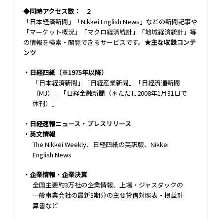
◆同時アクセス数： 2
「日本経済新聞」「Nikkei English News」などの新聞記事や
「マーケット概況」「マクロ経済統計」「地域経済統計」等
の情報を検索・閲覧できるサービスです。
★主な収録コンテ
ンツ
・日経四紙（※1975年以降）
「日本経済新聞」「日経産業新聞」「日経流通新聞
（MJ）」「日経金融新聞（＊ただし2008年1月31日で
休刊）」
・日経速報ニュース・プレスリリース
・英文情報
The Nikkei Weekly、日経四紙の英訳版、Nikkei
English News
・企業情報・企業決算
全国主要約3万社の企業情報、上場・ジャスダックの
一般事業会社の最新3期分の主要貸借対照表・損益計
算書など