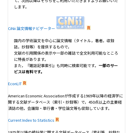
て、次回以降はそちらをご利用いただきますようお願いいた
します。
CiNii 論文情報ナビゲーター
国内の学術論文を中心に論文情報（タイトル，著者，収録
誌，抄録等）を提供するもので，
文献の引用関係の表示や一部の雑誌で全文利用可能なところ
に特長があります。
また，『雑誌記事索引』も同時に検索可能です。
一部のサー
ビスは有料です。
EconLIT
American Economic Associationが作成する1969年以降の経済学に
関する文献データベース（索引・抄録等）で，450点以上の主要経
済誌の他，会議録・単行書・学位論文等も収録しています。
Current Index to Statistics
1975年以降の統計学に関する文献データベース（索引等，抄録な