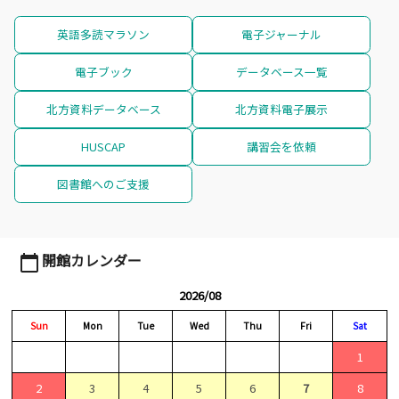
英語多読マラソン
電子ジャーナル
電子ブック
データベース一覧
北方資料データベース
北方資料電子展示
HUSCAP
講習会を依頼
図書館へのご支援
開館カレンダー
calendar_today
2026/08
Sun
Mon
Tue
Wed
Thu
Fri
Sat
1
2
3
4
5
6
7
8