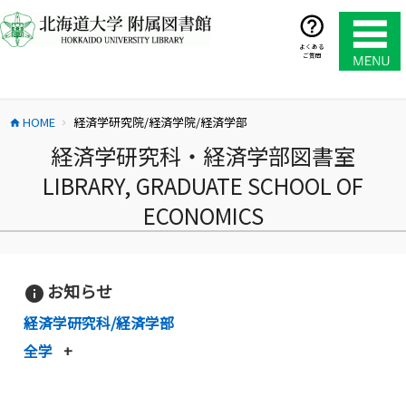
コ
ン
テ
よくある
ご質問
ン
ツ
へ
HOME
経済学研究院/経済学院/経済学部
ス
home
chevron_right
キ
経済学研究科・経済学部図書室
ッ
LIBRARY, GRADUATE SCHOOL OF
プ
ECONOMICS
お知らせ
info
経済学研究科/経済学部
全学
+