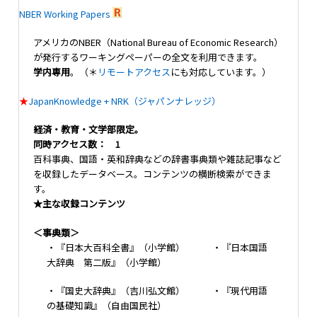
NBER Working Papers
アメリカのNBER（National Bureau of Economic Research）
が発行するワーキングペーパーの全文を利用できます。
学内専用
。（＊
リモートアクセス
にも対応しています。）
★
JapanKnowledge + NRK（ジャパンナレッジ）
経済・教育・文学部限定。
同時アクセス数： 1
百科事典、国語・英和辞典などの辞書事典類や雑誌記事など
を収録したデータベース。コンテンツの横断検索ができま
す。
★主な収録コンテンツ
＜事典類＞
・『日本大百科全書』（小学館） ・『日本国語
大辞典 第二版』（小学館）
・『国史大辞典』（吉川弘文館） ・『現代用語
の基礎知識』（自由国民社）