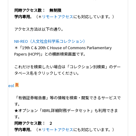
同時アクセス数： 無制限
学内専用
。（＊
リモートアクセス
にも対応しています。）
アクセス方法は以下の通り。
NII-REO（人文社会科学系コレクション）
＊「19th C & 20th C House of Commons Parliamentary
Papers (HCPP)」との横断検索画面です。
これだけを検索したい場合は「コレクション別検索」のデー
タベース名をクリックしてください。
eol
「有価証券報告書」等の情報を検索・閲覧できるサービスで
す。
★オプション「XBRL詳細財務データセット」も利用できま
す。
同時アクセス数： 2
学内専用
。（＊
リモートアクセス
にも対応しています。）