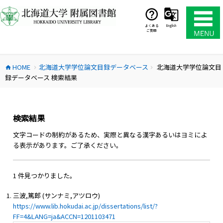
コ
ン
テ
よくある
English
ご質問
ン
ツ
へ
HOME
北海道大学学位論文目録データベース
北海道大学学位論文目
ス
home
chevron_right
chevron_right
録データベース 検索結果
キ
ッ
プ
検索結果
文字コードの制約があるため、実際と異なる漢字あるいはヨミによ
る表示があります。ご了承ください。
1 件見つかりました。
三波,篤郎 (サンナミ,アツロウ)
https://www.lib.hokudai.ac.jp/dissertations/list/?
FF=4&LANG=ja&ACCN=1201103471