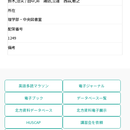
鈴木,治夫 / 田中,昇 諏訪,立雄 西森,敏之
所在
理学部・中央図書室
配架番号
1249
備考
英語多読マラソン
電子ジャーナル
電子ブック
データベース一覧
北方資料データベース
北方資料電子展示
HUSCAP
講習会を依頼