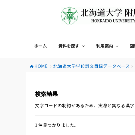
コ
ン
テ
ン
ツ
へ
ス
ホーム
資料を探す
利用案内
図
キ
ッ
プ
HOME
北海道大学学位論文目録データベース
home
chevron_right
chevron_right
検索結果
文字コードの制約があるため、実際と異なる漢字
1 件見つかりました。