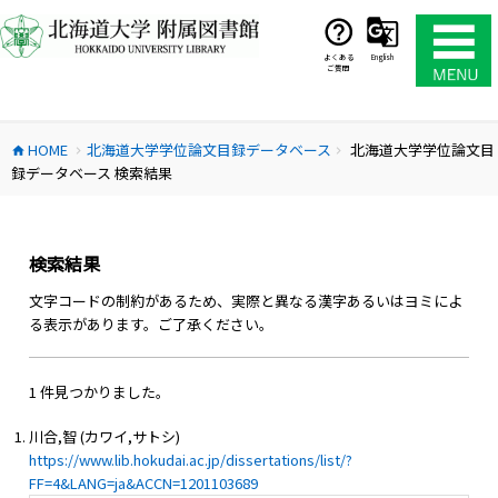
コ
ン
テ
よくある
English
ご質問
ン
ツ
へ
HOME
北海道大学学位論文目録データベース
北海道大学学位論文目
ス
home
chevron_right
chevron_right
録データベース 検索結果
キ
ッ
プ
検索結果
文字コードの制約があるため、実際と異なる漢字あるいはヨミによ
る表示があります。ご了承ください。
1 件見つかりました。
川合,智 (カワイ,サトシ)
https://www.lib.hokudai.ac.jp/dissertations/list/?
FF=4&LANG=ja&ACCN=1201103689