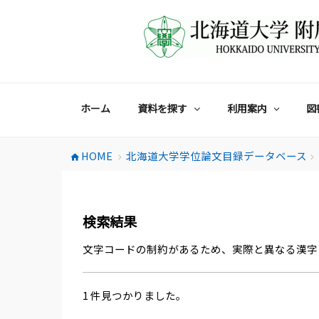
コ
ン
テ
ン
ツ
へ
ス
ホーム
資料を探す
利用案内
図
キ
ッ
プ
HOME
北海道大学学位論文目録データベース
home
chevron_right
chevron_right
検索結果
文字コードの制約があるため、実際と異なる漢字
1 件見つかりました。