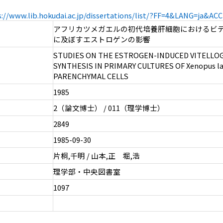
s://www.lib.hokudai.ac.jp/dissertations/list/?FF=4&LANG=ja&A
アフリカツメガエルの初代培養肝細胞におけるビ
に及ぼすエストロゲンの影響
STUDIES ON THE ESTROGEN-INDUCED VITELLO
SYNTHESIS IN PRIMARY CULTURES OF Xenopus la
PARENCHYMAL CELLS
1985
2（論文博士） / 011（理学博士）
2849
1985-09-30
片桐,千明 / 山本,正 堀,浩
理学部・中央図書室
1097