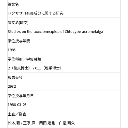
論文名
ドクササコ有毒成分に関する研究
論文名(欧文)
Studies on the toxic principles of Clitocybe acromelalga
学位授与年度
1985
学位種別／学位種類
2（論文博士） / 011（理学博士）
報告番号
2932
学位授与年月日
1986-03-25
主査／副査
松本,毅 / 正宗,直 西田,進也 白幡,晴久