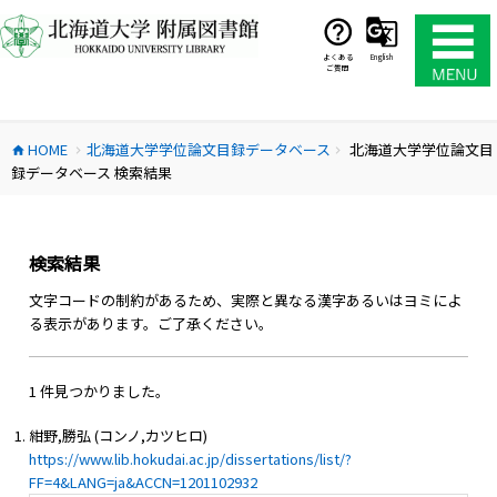
コ
ン
テ
よくある
English
ご質問
ン
ツ
へ
HOME
北海道大学学位論文目録データベース
北海道大学学位論文目
ス
home
chevron_right
chevron_right
録データベース 検索結果
キ
ッ
プ
検索結果
文字コードの制約があるため、実際と異なる漢字あるいはヨミによ
る表示があります。ご了承ください。
1 件見つかりました。
紺野,勝弘 (コンノ,カツヒロ)
https://www.lib.hokudai.ac.jp/dissertations/list/?
FF=4&LANG=ja&ACCN=1201102932