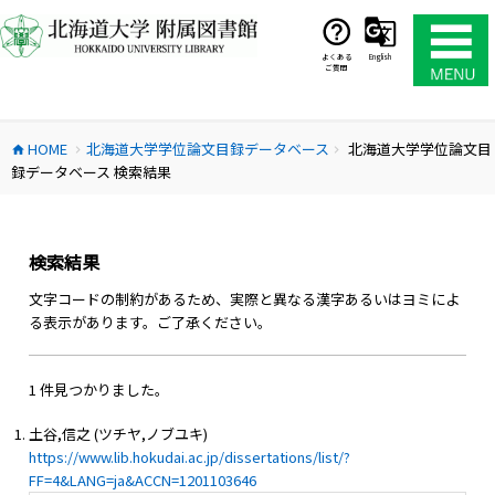
コ
ン
テ
よくある
English
ご質問
ン
ツ
へ
HOME
北海道大学学位論文目録データベース
北海道大学学位論文目
ス
home
chevron_right
chevron_right
録データベース 検索結果
キ
ッ
プ
検索結果
文字コードの制約があるため、実際と異なる漢字あるいはヨミによ
る表示があります。ご了承ください。
1 件見つかりました。
土谷,信之 (ツチヤ,ノブユキ)
https://www.lib.hokudai.ac.jp/dissertations/list/?
FF=4&LANG=ja&ACCN=1201103646