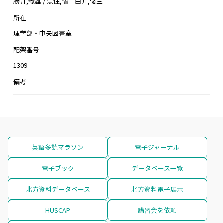
勝井,義雄 / 魚住,悟 由井,俊三
所在
理学部・中央図書室
配架番号
1309
備考
英語多読マラソン
電子ジャーナル
電子ブック
データベース一覧
北方資料データベース
北方資料電子展示
HUSCAP
講習会を依頼