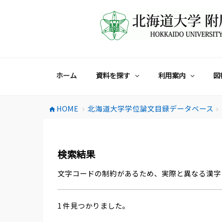
コ
ン
テ
ン
ツ
へ
ス
ホーム
資料を探す
利用案内
図
キ
ッ
プ
HOME
北海道大学学位論文目録データベース
home
chevron_right
chevron_right
検索結果
文字コードの制約があるため、実際と異なる漢字
1 件見つかりました。