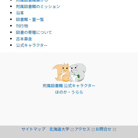
附属図書館のミッション
沿革
図書館・室一覧
刊行物
図書の寄贈について
古本募金
公式キャラクター
附属図書館 公式キャラクター
ほのか・うらら
サイトマップ
北海道大学
アクセス
お問合せ
open_in_new
open_in_new
open_in_new