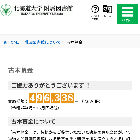
コ
ン
テ
よくある
English
ご質問
ン
ツ
へ
HOME
附属図書館について
古本募金
ス
home
chevron_right
chevron_right
キ
ッ
プ
古本募金
ご協力ありがとうございます ！
買取総額：
円 （7,623 冊）
（令和7年1月～12月回収分）
古本募金について
「古本募金」は，皆様からご提供いただいた書籍の買取金額が，北
海道大学附属図書館による教育支援・研究支援に役立てられる仕組