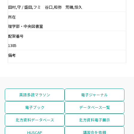
田村,守 / 盛田,フミ 谷口,和弥 荒磯,恒久
所在
理学部・中央図書室
配架番号
1385
備考
英語多読マラソン
電子ジャーナル
電子ブック
データベース一覧
北方資料データベース
北方資料電子展示
HUSCAP
講習会を依頼