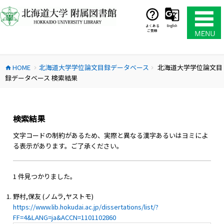
コ
ン
テ
よくある
English
ご質問
ン
ツ
へ
HOME
北海道大学学位論文目録データベース
北海道大学学位論文目
ス
home
chevron_right
chevron_right
録データベース 検索結果
キ
ッ
プ
検索結果
文字コードの制約があるため、実際と異なる漢字あるいはヨミによ
る表示があります。ご了承ください。
1 件見つかりました。
野村,保友 (ノムラ,ヤストモ)
https://www.lib.hokudai.ac.jp/dissertations/list/?
FF=4&LANG=ja&ACCN=1101102860