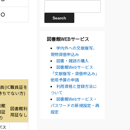
〇
図書館WEBサービス
学内外への文献複写、
現物貸借申込み
図書・雑誌の購入
図書館Webサービス
「文献複写・貸借申込み」
使用予算の申請
利用資格と登録方法に
員(IC職員証を
ついて
持ちでない方)
図書館Webサービス・
書館
パスワードの新規設定・再
図書館利
用証
設定
用証なし
り
 パス