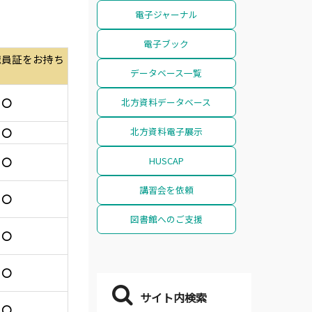
電子ジャーナル
電子ブック
C職員証をお持ち
データベース一覧
北方資料データベース
〇
北方資料電子展示
〇
HUSCAP
〇
講習会を依頼
〇
図書館へのご支援
〇
〇
サイト内検索
〇