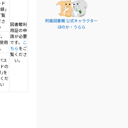
ード
録｣
ご覧
附属図書館 公式キャラクター
ださ
図書館利
い
ほのか・うらら
用証の申
す。
請が必要
」使用
です。
こ
。
ちら
をご
覧くださ
 パス
い。
ドの
｣を
くだ
い