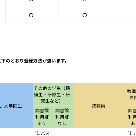
〇
〇
以下のとおり登録方法が違います。
その他の学生（聴
教職
講生・研修生・研
お
究生など）
生･大学院生
教職員
図書館
図書館
図
利用証
利用証
利
あり
なし
あ
｢1. パス
｢1.