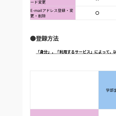
ード変更
E-mailアドレス登録・変
〇
更・削除
●登録方法
「身分」，「利用するサービス」によって，
学部