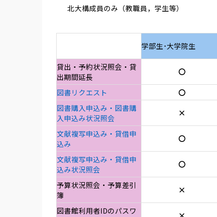
北大構成員のみ（教職員，学生等）
学部生･大学院生
貸出・予約状況照会・貸
〇
出期間延長
図書リクエスト
〇
図書購入申込み・図書購
×
入申込み状況照会
文献複写申込み・貸借申
〇
込み
文献複写申込み・貸借申
〇
込み状況照会
予算状況照会・予算差引
×
簿
図書館利用者IDのパスワ
×