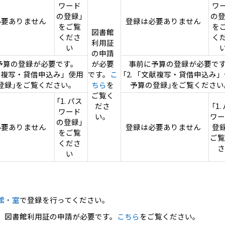
ワード
ワ
の登録｣
の登
必要ありません
登録は必要ありません
をご覧
を
図書館
くださ
く
利用証
い
の申請
予算の登録が必要です。
が必要
事前に予算の登録が必要で
文献複写・貸借申込み」使用
です。
こ
｢2. 「文献複写・貸借申込み
登録｣をご覧ください。
ちら
を
予算の登録｣をご覧ください
ご覧く
｢1. パス
ださ
｢1.
ワード
い。
ワー
の登録｣
必要ありません
登録は必要ありません
登録
をご覧
ご覧
くださ
さ
い
館・室
で登録を行ってください。
は、図書館利用証の申請が必要です。
こちら
をご覧ください。