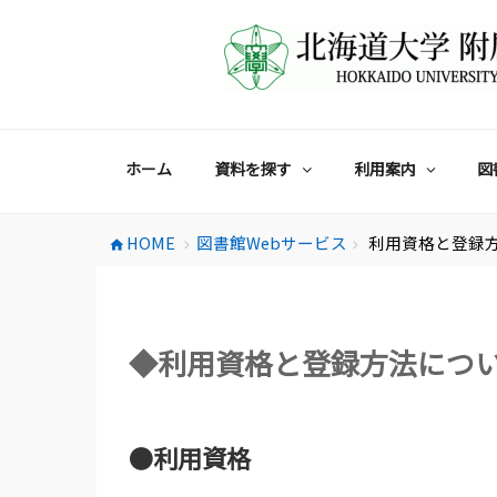
コ
ン
テ
ン
ツ
へ
ス
ホーム
資料を探す
利用案内
図
キ
ッ
プ
HOME
図書館Webサービス
利用資格と登録
home
chevron_right
chevron_right
◆利用資格と登録方法につ
●利用資格