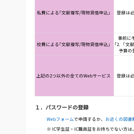
私費による｢文献複写/現物貸借申込｣
登録は
事前に
校費による｢文献複写/現物貸借申込｣
｢2. 「
予算の
上記の2つ以外の全てのWebサービス
登録は
１．パスワードの登録
Webフォーム
で申請するか、
お近くの図書
※ IC学生証・IC職員証をお持ちでない方