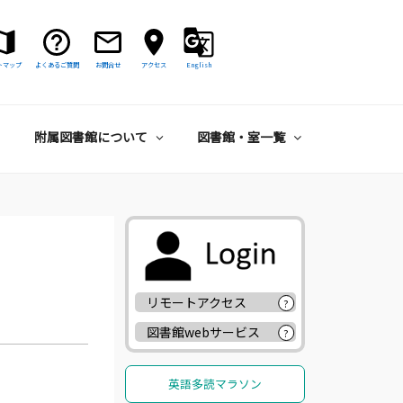
トマップ
よくあるご質問
お問合せ
アクセス
English
附属図書館について
図書館・室一覧
リモートアクセス
?
図書館webサービス
?
英語多読マラソン