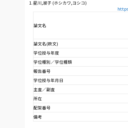
星川,淑子 (ホシカワ,ヨシコ)
http
論文名
論文名(欧文)
学位授与年度
学位種別／学位種類
報告番号
学位授与年月日
主査／副査
所在
配架番号
備考