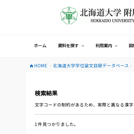
コ
ン
テ
ン
ツ
へ
ス
ホーム
資料を探す
利用案内
図
キ
ッ
プ
HOME
北海道大学学位論文目録データベース
home
chevron_right
chevron_right
検索結果
文字コードの制約があるため、実際と異なる漢字
1 件見つかりました。