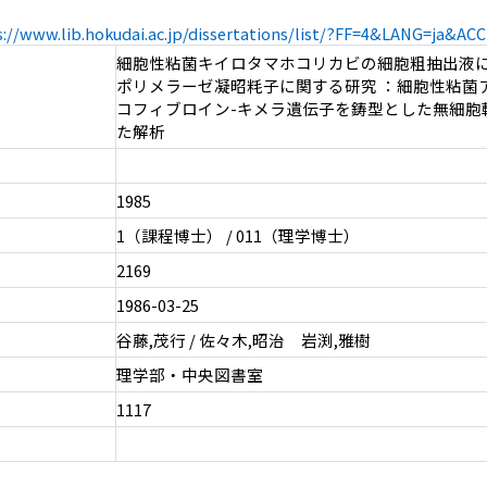
s://www.lib.hokudai.ac.jp/dissertations/list/?FF=4&LANG=ja&A
細胞性粘菌キイロタマホコリカビの細胞粗抽出液に
ポリメラーゼ凝昭粍子に関する研究 ：細胞性粘菌
コフィブロイン-キメラ遺伝子を鋳型とした無細胞
た解析
1985
1（課程博士） / 011（理学博士）
2169
1986-03-25
谷藤,茂行 / 佐々木,昭治 岩渕,雅樹
理学部・中央図書室
1117