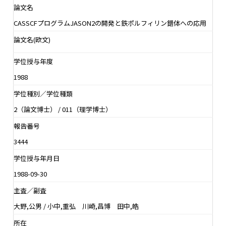
論文名
CASSCFプログラムJASON2の開発と鉄ポルフィリン錯体への応用
論文名(欧文)
学位授与年度
1988
学位種別／学位種類
2（論文博士） / 011（理学博士）
報告番号
3444
学位授与年月日
1988-09-30
主査／副査
大野,公男 / 小中,重弘 川崎,昌博 田中,皓
所在