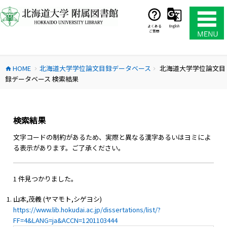
コ
ン
テ
よくある
English
ご質問
ン
ツ
へ
HOME
北海道大学学位論文目録データベース
北海道大学学位論文目
ス
home
chevron_right
chevron_right
録データベース 検索結果
キ
ッ
プ
検索結果
文字コードの制約があるため、実際と異なる漢字あるいはヨミによ
る表示があります。ご了承ください。
1 件見つかりました。
山本,茂義 (ヤマモト,シゲヨシ)
https://www.lib.hokudai.ac.jp/dissertations/list/?
FF=4&LANG=ja&ACCN=1201103444