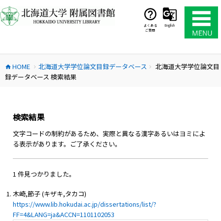
コ
ン
テ
よくある
English
ご質問
ン
ツ
へ
HOME
北海道大学学位論文目録データベース
北海道大学学位論文目
ス
home
chevron_right
chevron_right
録データベース 検索結果
キ
ッ
プ
検索結果
文字コードの制約があるため、実際と異なる漢字あるいはヨミによ
る表示があります。ご了承ください。
1 件見つかりました。
木崎,節子 (キザキ,タカコ)
https://www.lib.hokudai.ac.jp/dissertations/list/?
FF=4&LANG=ja&ACCN=1101102053