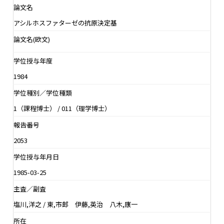
論文名
アシルホスファターゼの抗原決定基
論文名(欧文)
学位授与年度
1984
学位種別／学位種類
1（課程博士） / 011（理学博士）
報告番号
2053
学位授与年月日
1985-03-25
主査／副査
塩川,洋之 / 東,市郎 伊藤,英治 八木,康一
所在