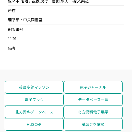
佐々木,昭治 / 谷藤,茂行 吉田,静夫 福永,典之
所在
理学部・中央図書室
配架番号
1129
備考
英語多読マラソン
電子ジャーナル
電子ブック
データベース一覧
北方資料データベース
北方資料電子展示
HUSCAP
講習会を依頼