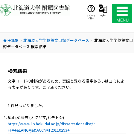
コ
ン
テ
よくある
English
ご質問
ン
ツ
へ
HOME
北海道大学学位論文目録データベース
北海道大学学位論文目
ス
home
chevron_right
chevron_right
録データベース 検索結果
キ
ッ
プ
検索結果
文字コードの制約があるため、実際と異なる漢字あるいはヨミによ
る表示があります。ご了承ください。
1 件見つかりました。
奥山,英登志 (オクヤマ,ヒデトシ)
https://www.lib.hokudai.ac.jp/dissertations/list/?
FF=4&LANG=ja&ACCN=1201102934