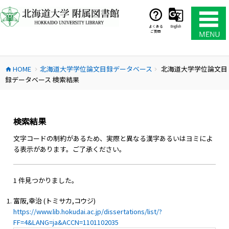
コ
ン
テ
よくある
English
ご質問
ン
ツ
へ
HOME
北海道大学学位論文目録データベース
北海道大学学位論文目
ス
home
chevron_right
chevron_right
録データベース 検索結果
キ
ッ
プ
検索結果
文字コードの制約があるため、実際と異なる漢字あるいはヨミによ
る表示があります。ご了承ください。
1 件見つかりました。
富阪,幸治 (トミサカ,コウジ)
https://www.lib.hokudai.ac.jp/dissertations/list/?
FF=4&LANG=ja&ACCN=1101102035