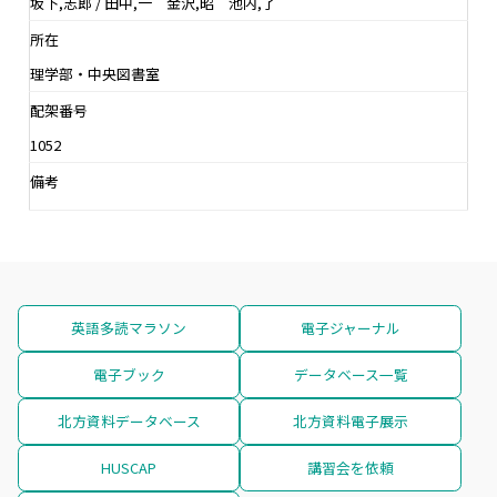
坂下,志郎 / 田中,一 金沢,昭 池内,了
所在
理学部・中央図書室
配架番号
1052
備考
英語多読マラソン
電子ジャーナル
電子ブック
データベース一覧
北方資料データベース
北方資料電子展示
HUSCAP
講習会を依頼