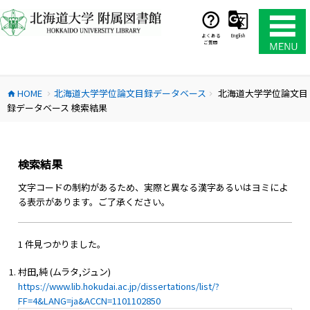
コ
ン
テ
よくある
English
ご質問
ン
ツ
へ
HOME
北海道大学学位論文目録データベース
北海道大学学位論文目
ス
home
chevron_right
chevron_right
録データベース 検索結果
キ
ッ
プ
検索結果
文字コードの制約があるため、実際と異なる漢字あるいはヨミによ
る表示があります。ご了承ください。
1 件見つかりました。
村田,純 (ムラタ,ジュン)
https://www.lib.hokudai.ac.jp/dissertations/list/?
FF=4&LANG=ja&ACCN=1101102850