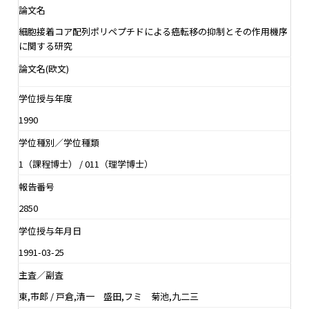
論文名
細胞接着コア配列ポリペプチドによる癌転移の抑制とその作用機序
に関する研究
論文名(欧文)
学位授与年度
1990
学位種別／学位種類
1（課程博士） / 011（理学博士）
報告番号
2850
学位授与年月日
1991-03-25
主査／副査
東,市郎 / 戸倉,清一 盛田,フミ 菊池,九二三