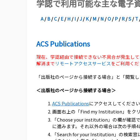
学認で利用可能な主な電子
A
/
B
/
C
/
E
/
H
/
I
/
J
/
K
/
M
/
N
/
O
/
P
/
R
/
S
/
T
ACS Publications
現在、学認経由で接続できない不具合が発生して
解消まで
リモートアクセスサービス
をご利用くだ
「出版社のページから接続する場合」と「閲覧し
＜出版社のページから接続する場合＞
ACS Publications
にアクセスしてくださ
画面右上の「Find my Institution」
「Choose your institution」の
に進みます。それ以外の場合は次の手順4
「Search for your Institution」