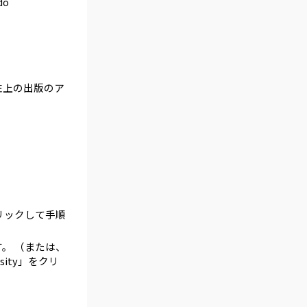
do
画面左上の出版のア
れをクリックして手順
します。 （または、
ersity」をクリ