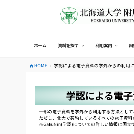
コ
ン
テ
ン
ツ
へ
ス
ホーム
資料を探す
利用案内
図
キ
ッ
プ
HOME
学認による電子資料の学外からの利用
home
chevron_right
学認による電子
一部の電子資料を学外から利用する方法として、
ただし、北大で契約しているすべての電子資料
※GakuNin(学認)についての詳しい情報は国