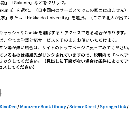
「学認」「Gakunin」などをクリック。
Gakunin）を選択。（日本国内のサービスではこの画面は出ません）
たは「Hokkaido University」を選択。（ここで北大が出
ャッシュやCookieを削除するとアクセスできる場合があります。
ば、全ての学認対応サービスをそのままお使いいただけます。
タン等が無い場合は、サイトのトップページに戻ってみてください
ているものは接続先がリンクされていますので、説明内で「～へア
リックしてください。（見出しに下線がない場合は条件によってア
セスしてください）
料
KinoDen
/
Maruzen eBook Library
/
ScienceDirect
/
SpringerLink