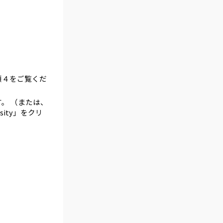
順４をご覧くだ
します。 （または、
ersity」をクリ