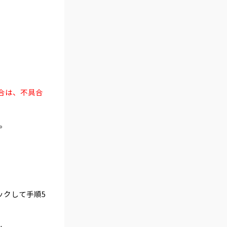
合は、不具合
。
クリックして手順5
。