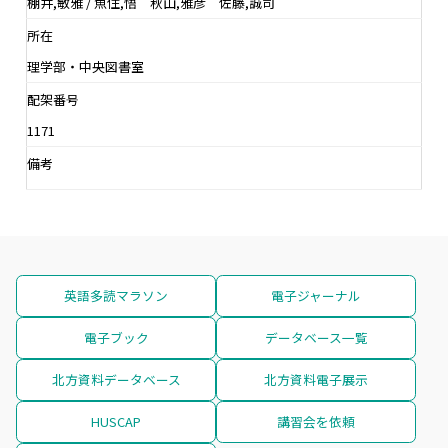
棚井,敏雅 / 魚住,悟 秋山,雅彦 佐藤,誠司
所在
理学部・中央図書室
配架番号
1171
備考
英語多読マラソン
電子ジャーナル
電子ブック
データベース一覧
北方資料データベース
北方資料電子展示
HUSCAP
講習会を依頼