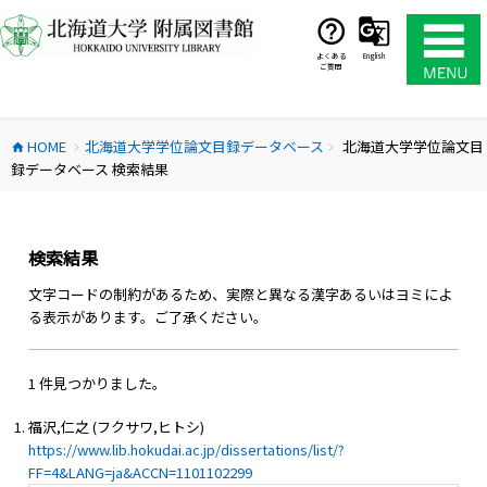
コ
ン
テ
よくある
English
ご質問
ン
ツ
へ
HOME
北海道大学学位論文目録データベース
北海道大学学位論文目
ス
home
chevron_right
chevron_right
録データベース 検索結果
キ
ッ
プ
検索結果
文字コードの制約があるため、実際と異なる漢字あるいはヨミによ
る表示があります。ご了承ください。
1 件見つかりました。
福沢,仁之 (フクサワ,ヒトシ)
https://www.lib.hokudai.ac.jp/dissertations/list/?
FF=4&LANG=ja&ACCN=1101102299