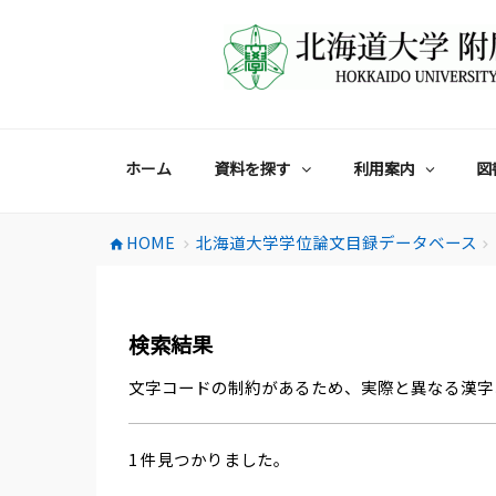
コ
ン
テ
ン
ツ
へ
ス
ホーム
資料を探す
利用案内
図
キ
ッ
プ
HOME
北海道大学学位論文目録データベース
home
chevron_right
chevron_right
検索結果
文字コードの制約があるため、実際と異なる漢字
1 件見つかりました。