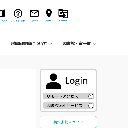
トマップ
よくあるご質問
お問合せ
アクセス
English
附属図書館について
図書館・室一覧
リモートアクセス
?
図書館webサービス
?
英語多読マラソン