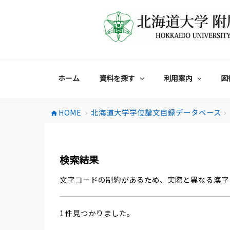
コ
ン
テ
ン
ツ
へ
ス
ホーム
資料を探す
利用案内
図
キ
ッ
プ
HOME
北海道大学学位論文目録データベース
home
chevron_right
chevron_right
検索結果
文字コードの制約があるため、実際と異なる漢字
1 件見つかりました。