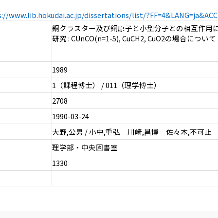
s://www.lib.hokudai.ac.jp/dissertations/list/?FF=4&LANG=ja&A
銅クラスター及び銅原子と小型分子との相互作用
研究 : CUnCO(n=1-5), CuCH2, CuO2の場合について
1989
1（課程博士） / 011（理学博士）
2708
1990-03-24
大野,公男 / 小中,重弘 川崎,昌博 佐々木,不可止
理学部・中央図書室
1330