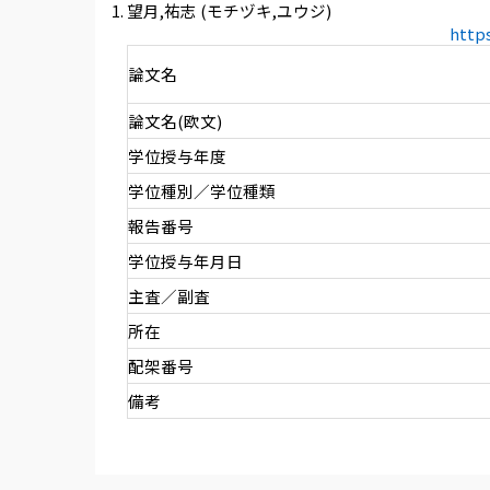
望月,祐志 (モチヅキ,ユウジ)
http
論文名
論文名(欧文)
学位授与年度
学位種別／学位種類
報告番号
学位授与年月日
主査／副査
所在
配架番号
備考