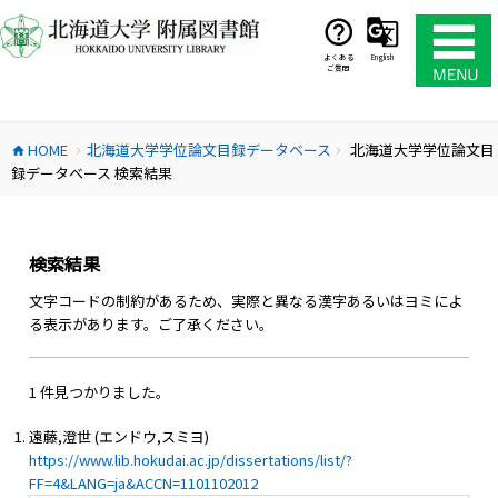
コ
ン
テ
よくある
English
ご質問
ン
ツ
へ
HOME
北海道大学学位論文目録データベース
北海道大学学位論文目
ス
home
chevron_right
chevron_right
録データベース 検索結果
キ
ッ
プ
検索結果
文字コードの制約があるため、実際と異なる漢字あるいはヨミによ
る表示があります。ご了承ください。
1 件見つかりました。
遠藤,澄世 (エンドウ,スミヨ)
https://www.lib.hokudai.ac.jp/dissertations/list/?
FF=4&LANG=ja&ACCN=1101102012