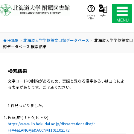
コ
ン
テ
よくある
English
ご質問
ン
ツ
へ
HOME
北海道大学学位論文目録データベース
北海道大学学位論文目
ス
home
chevron_right
chevron_right
録データベース 検索結果
キ
ッ
プ
検索結果
文字コードの制約があるため、実際と異なる漢字あるいはヨミによ
る表示があります。ご了承ください。
1 件見つかりました。
佐藤,均 (サトウ,ヒトシ)
https://www.lib.hokudai.ac.jp/dissertations/list/?
FF=4&LANG=ja&ACCN=1101102172