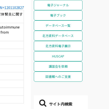
電子ジャーナル
CCN=1201102827
球体腎炎に関す
電子ブック
データベース一覧
 autoimmune
 from
北方資料データベース
北方資料電子展示
HUSCAP
講習会を依頼
図書館へのご支援
サイト内検索