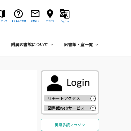
トマップ
よくあるご質問
お問合せ
アクセス
English
附属図書館について
図書館・室一覧
リモートアクセス
?
図書館webサービス
?
英語多読マラソン