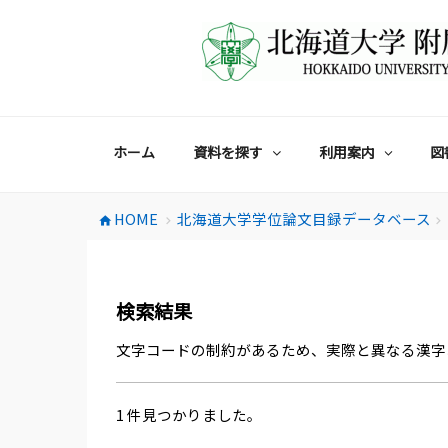
コ
ン
テ
ン
ツ
へ
ス
ホーム
資料を探す
利用案内
図
キ
ッ
プ
HOME
北海道大学学位論文目録データベース
home
chevron_right
chevron_right
検索結果
文字コードの制約があるため、実際と異なる漢字
1 件見つかりました。