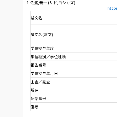
佐渡,義一 (サド,ヨシカズ)
http
論文名
論文名(欧文)
学位授与年度
学位種別／学位種類
報告番号
学位授与年月日
主査／副査
所在
配架番号
備考