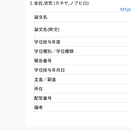
金谷,信宏 (カネヤ,ノブヒロ)
http
論文名
論文名(欧文)
学位授与年度
学位種別／学位種類
報告番号
学位授与年月日
主査／副査
所在
配架番号
備考