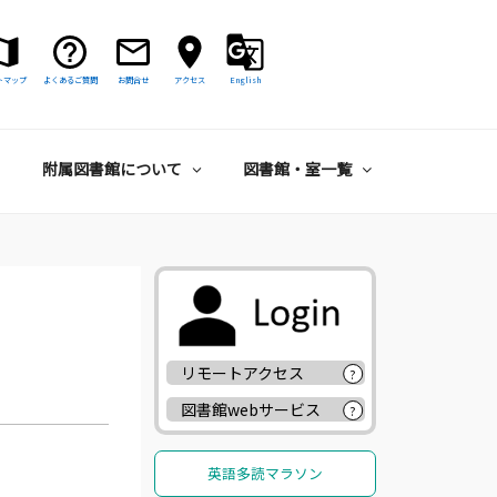
トマップ
よくあるご質問
お問合せ
アクセス
English
附属図書館について
図書館・室一覧
リモートアクセス
?
図書館webサービス
?
英語多読マラソン