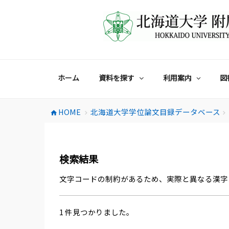
コ
ン
テ
ン
ツ
へ
ス
ホーム
資料を探す
利用案内
図
キ
ッ
プ
HOME
北海道大学学位論文目録データベース
home
chevron_right
chevron_right
検索結果
文字コードの制約があるため、実際と異なる漢字
1 件見つかりました。