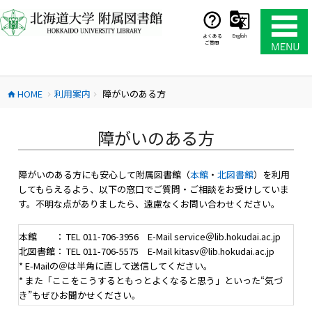
コ
ン
テ
よくある
English
ご質問
ン
ツ
へ
HOME
利用案内
障がいのある方
ス
home
chevron_right
chevron_right
キ
ッ
障がいのある方
プ
障がいのある方にも安心して附属図書館（
本館
・
北図書館
）を利用
してもらえるよう、以下の窓口でご質問・ご相談をお受けしていま
す。不明な点がありましたら、遠慮なくお問い合わせください。
本館 ： TEL 011-706-3956 E-Mail service＠lib.hokudai.ac.jp
北図書館： TEL 011-706-5575 E-Mail kitasv＠lib.hokudai.ac.jp
* E-Mailの＠は半角に直して送信してください。
* また「ここをこうするともっとよくなると思う」といった“気づ
き”もぜひお聞かせください。