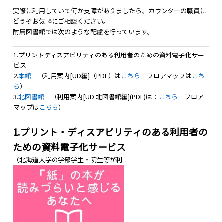
実際に利用していて何か支障がありましたら、カウンターの職員に
どうぞお気軽にご相談ください。
附属図書館では次のような配慮を行っています。
1.プリントディスアビリティのある利用者のための資料電子化サー
ビス
2.
本館
（利用案内[UD編]（PDF）は
こちら
フロアマップは
こち
ら
）
3.
北図書館
（利用案内[UD 北図書館編](PDF)は：
こちら
フロア
マップは
こちら
）
1.
プリント・ディスアビリティのある利用者の
ための資料電子化サービス
（北海道大学の学部学生・院生等が利