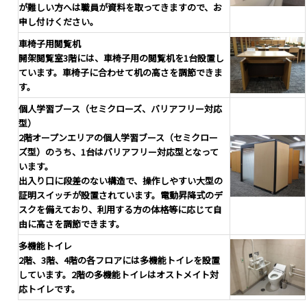
が難しい方へは職員が資料を取ってきますので、お
申し付けください。
車椅子用閲覧机
開架閲覧室3階には、車椅子用の閲覧机を1台設置し
ています。車椅子に合わせて机の高さを調節できま
す。
個人学習ブース（セミクローズ、バリアフリー対応
型）
2階オープンエリアの個人学習ブース（セミクロー
ズ型）のうち、1台はバリアフリー対応型となって
います。
出入り口に段差のない構造で、操作しやすい大型の
証明スイッチが設置されています。電動昇降式のデ
スクを備えており、利用する方の体格等に応じて自
由に高さを調節できます。
多機能トイレ
2階、3階、4階の各フロアには多機能トイレを設置
しています。2階の多機能トイレはオストメイト対
応トイレです。