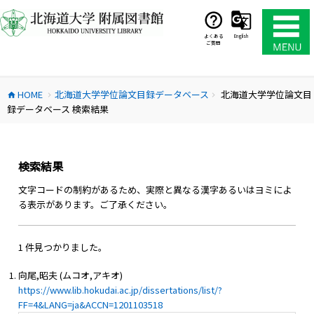
コ
ン
テ
よくある
English
ご質問
ン
ツ
へ
HOME
北海道大学学位論文目録データベース
北海道大学学位論文目
ス
home
chevron_right
chevron_right
録データベース 検索結果
キ
ッ
プ
検索結果
文字コードの制約があるため、実際と異なる漢字あるいはヨミによ
る表示があります。ご了承ください。
1 件見つかりました。
向尾,昭夫 (ムコオ,アキオ)
https://www.lib.hokudai.ac.jp/dissertations/list/?
FF=4&LANG=ja&ACCN=1201103518