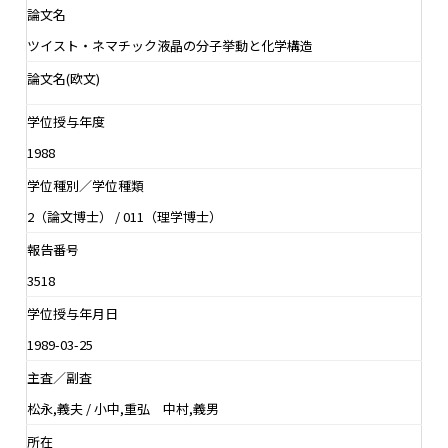
論文名
ツイスト・ネマチック液晶の分子挙動と化学構造
論文名(欧文)
学位授与年度
1988
学位種別／学位種類
2（論文博士） / 011（理学博士）
報告番号
3518
学位授与年月日
1989-03-25
主査／副査
松永,義夫 / 小中,重弘 中村,義男
所在