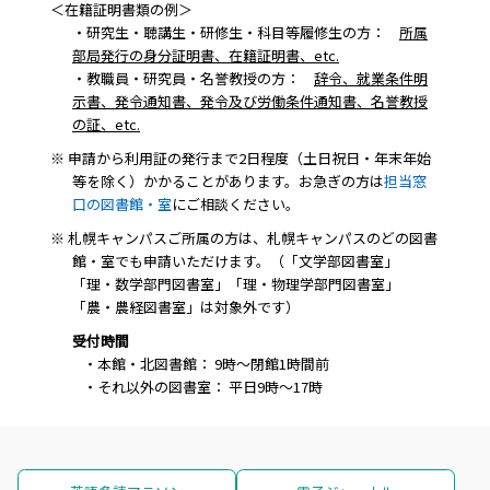
＜在籍証明書類の例＞
・研究生・聴講生・研修生・科目等履修生の方：
所属
部局発行の身分証明書、在籍証明書、etc.
・教職員・研究員・名誉教授の方：
辞令、就業条件明
示書、発令通知書、発令及び労働条件通知書、名誉教授
の証、etc.
※ 申請から利用証の発行まで2日程度（土日祝日・年末年始
等を除く）かかることがあります。お急ぎの方は
担当窓
口の図書館・室
にご相談ください。
※ 札幌キャンパスご所属の方は、札幌キャンパスのどの図書
館・室でも申請いただけます。（「文学部図書室」
「理・数学部門図書室」「理・物理学部門図書室」
「農・農経図書室」は対象外です）
受付時間
・本館・北図書館： 9時～閉館1時間前
・それ以外の図書室： 平日9時～17時