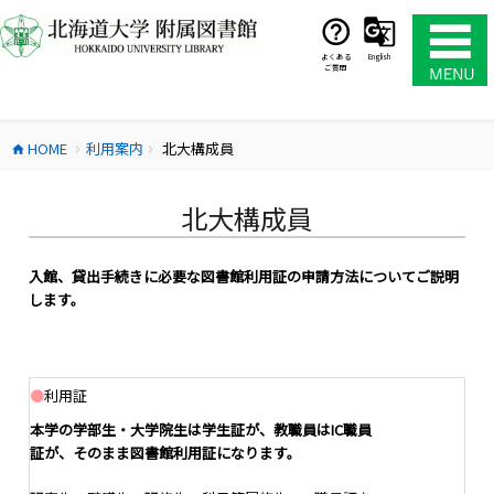
コ
ン
テ
よくある
English
ご質問
ン
ツ
へ
HOME
利用案内
北大構成員
ス
home
chevron_right
chevron_right
キ
ッ
北大構成員
プ
入館、貸出手続きに必要な図書館利用証の申請方法についてご説明
します。
●
利用証
本学の学部生・大学院生は学生証が、教職員はIC職員
証が、そのまま図書館利用証になります。