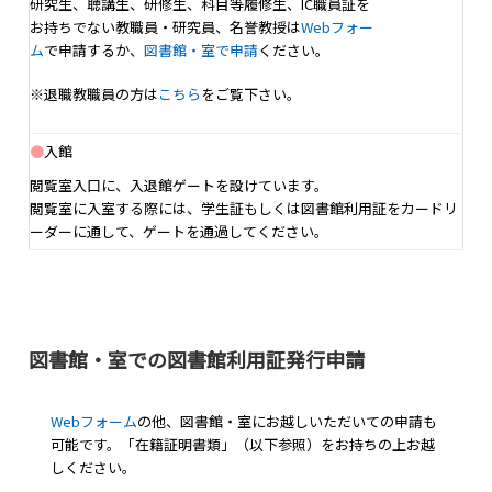
研究生、聴講生、研修生、科目等履修生、IC職員証を
お持ちでない教職員・研究員、名誉教授は
Webフォー
ム
で申請するか、
図書館・室で申請
ください。
※退職教職員の方は
こちら
をご覧下さい。
●
入館
閲覧室入口に、入退館ゲートを設けています。
閲覧室に入室する際には、学生証もしくは図書館利用証をカードリ
ーダーに通して、ゲートを通過してください。
図書館・室での図書館利用証発行申請
Webフォーム
の他、図書館・室にお越しいただいての申請も
可能です。「在籍証明書類」（以下参照）をお持ちの上お越
しください。