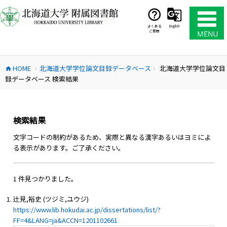
コ
ン
テ
よくある
English
ご質問
ン
ツ
へ
HOME
北海道大学学位論文目録データベース
北海道大学学位論文目
ス
home
chevron_right
chevron_right
録データベース 検索結果
キ
ッ
プ
検索結果
文字コードの制約があるため、実際と異なる漢字あるいはヨミによ
る表示があります。ご了承ください。
1 件見つかりました。
辻見,裕史 (ツジミ,ユウジ)
https://www.lib.hokudai.ac.jp/dissertations/list/?
FF=4&LANG=ja&ACCN=1201102661