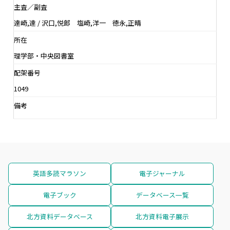
主査／副査
達崎,達 / 沢口,悦郎 塩崎,洋一 徳永,正晴
所在
理学部・中央図書室
配架番号
1049
備考
英語多読マラソン
電子ジャーナル
電子ブック
データベース一覧
北方資料データベース
北方資料電子展示