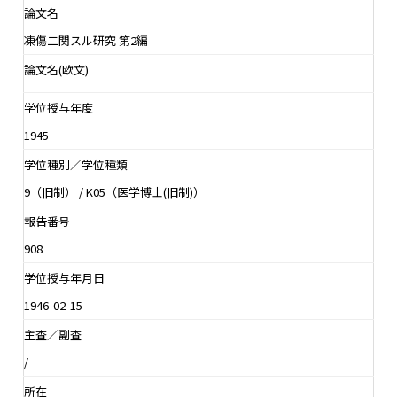
論文名
凍傷二関スル研究 第2編
論文名(欧文)
学位授与年度
1945
学位種別／学位種類
9（旧制） / K05（医学博士(旧制)）
報告番号
908
学位授与年月日
1946-02-15
主査／副査
/
所在