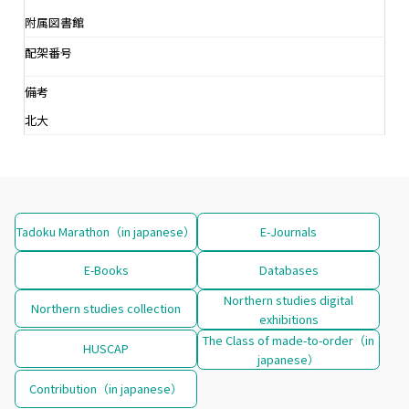
附属図書館
配架番号
備考
北大
Tadoku Marathon（in japanese）
E-Journals
E-Books
Databases
Northern studies digital
Northern studies collection
exhibitions
The Class of made-to-order（in
HUSCAP
japanese）
Contribution（in japanese）