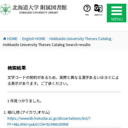
コ
ン
テ
FAQ
Japanese
ン
ツ
へ
HOME
English HOME
Hokkaido University Theses Catalog
ス
home
chevron_right
chevron_right
chevron_right
Hokkaido University Theses Catalog Search results
キ
ッ
プ
検索結果
文字コードの制約があるため、実際と異なる漢字あるいはヨミによ
る表示があります。ご了承ください。
1 件見つかりました。
相川,修 (アイカワ,オサム)
https://www.lib.hokudai.ac.jp/dissertations/list/?
FF=4&LANG=ja&ACCN=91946020908