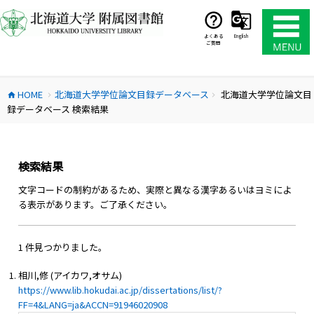
コ
ン
テ
よくある
English
ご質問
ン
ツ
へ
HOME
北海道大学学位論文目録データベース
北海道大学学位論文目
ス
home
chevron_right
chevron_right
録データベース 検索結果
キ
ッ
プ
検索結果
文字コードの制約があるため、実際と異なる漢字あるいはヨミによ
る表示があります。ご了承ください。
1 件見つかりました。
相川,修 (アイカワ,オサム)
https://www.lib.hokudai.ac.jp/dissertations/list/?
FF=4&LANG=ja&ACCN=91946020908