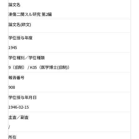
論文名
凍傷二関スル研究 第2編
論文名(欧文)
学位授与年度
1945
学位種別／学位種類
9（旧制） / K05（医学博士(旧制)）
報告番号
908
学位授与年月日
1946-02-15
主査／副査
/
所在