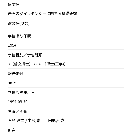
論文名
岩石のダイラタンシーに関する基礎研究
論文名(欧文)
学位授与年度
1994
学位種別／学位種類
2（論文博士） / 036（博士(工学)）
報告番号
4619
学位授与年月日
1994-09-30
主査／副査
石島,洋二 / 中島,巌 三田地,利之
所在