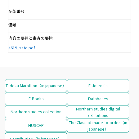
配架番号
備考
内容の要旨と審査の要旨
4619_sato.pdf
Tadoku Marathon（in japanese）
E-Journals
E-Books
Databases
Northern studies digital
Northern studies collection
exhibitions
The Class of made-to-order（in
HUSCAP
japanese）
Contribution（in japanese）