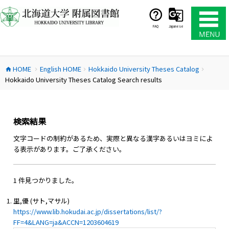
コ
ン
テ
FAQ
Japanese
ン
ツ
へ
HOME
English HOME
Hokkaido University Theses Catalog
ス
home
chevron_right
chevron_right
chevron_right
Hokkaido University Theses Catalog Search results
キ
ッ
プ
検索結果
文字コードの制約があるため、実際と異なる漢字あるいはヨミによ
る表示があります。ご了承ください。
1 件見つかりました。
里,優 (サト,マサル)
https://www.lib.hokudai.ac.jp/dissertations/list/?
FF=4&LANG=ja&ACCN=1203604619