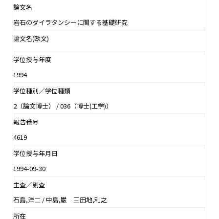
論文名
岩石のダイラタンシーに関する基礎研究
論文名(欧文)
学位授与年度
1994
学位種別／学位種類
2（論文博士） / 036（博士(工学)）
報告番号
4619
学位授与年月日
1994-09-30
主査／副査
石島,洋二 / 中島,巌 三田地,利之
所在