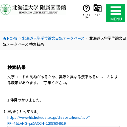
コ
ン
テ
よくある
English
ご質問
ン
ツ
へ
HOME
北海道大学学位論文目録データベース
北海道大学学位論文目
ス
home
chevron_right
chevron_right
録データベース 検索結果
キ
ッ
プ
検索結果
文字コードの制約があるため、実際と異なる漢字あるいはヨミによ
る表示があります。ご了承ください。
1 件見つかりました。
里,優 (サト,マサル)
https://www.lib.hokudai.ac.jp/dissertations/list/?
FF=4&LANG=ja&ACCN=1203604619