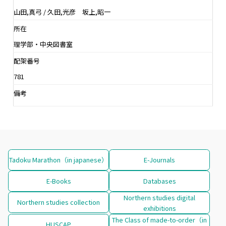
山田,真弓 / 久田,光彦 坂上,昭一
所在
理学部・中央図書室
配架番号
781
備考
Tadoku Marathon（in japanese）
E-Journals
E-Books
Databases
Northern studies digital
Northern studies collection
exhibitions
The Class of made-to-order（in
HUSCAP