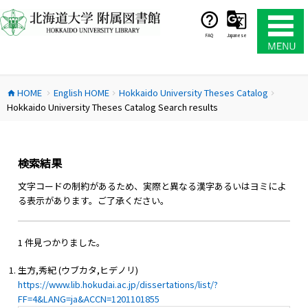
コ
ン
テ
FAQ
Japanese
ン
ツ
へ
HOME
English HOME
Hokkaido University Theses Catalog
ス
home
chevron_right
chevron_right
chevron_right
Hokkaido University Theses Catalog Search results
キ
ッ
プ
検索結果
文字コードの制約があるため、実際と異なる漢字あるいはヨミによ
る表示があります。ご了承ください。
1 件見つかりました。
生方,秀紀 (ウブカタ,ヒデノリ)
https://www.lib.hokudai.ac.jp/dissertations/list/?
FF=4&LANG=ja&ACCN=1201101855