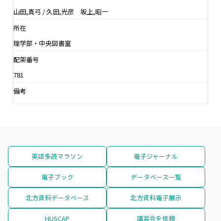
山田,真弓 / 久田,光彦 坂上,昭一
所在
理学部・中央図書室
配架番号
781
備考
英語多読マラソン
電子ジャーナル
電子ブック
データベース一覧
北方資料データベース
北方資料電子展示
HUSCAP
講習会を依頼