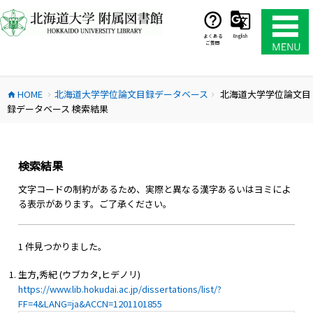
コ
ン
テ
よくある
English
ご質問
ン
ツ
へ
HOME
北海道大学学位論文目録データベース
北海道大学学位論文目
ス
home
chevron_right
chevron_right
録データベース 検索結果
キ
ッ
プ
検索結果
文字コードの制約があるため、実際と異なる漢字あるいはヨミによ
る表示があります。ご了承ください。
1 件見つかりました。
生方,秀紀 (ウブカタ,ヒデノリ)
https://www.lib.hokudai.ac.jp/dissertations/list/?
FF=4&LANG=ja&ACCN=1201101855