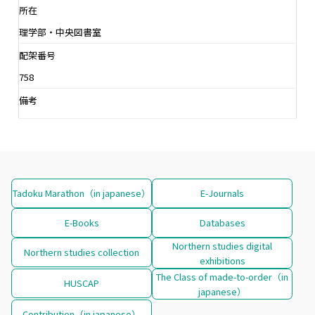
所在
理学部・中央図書室
配架番号
758
備考
Tadoku Marathon（in japanese）
E-Journals
E-Books
Databases
Northern studies digital
Northern studies collection
exhibitions
The Class of made-to-order（in
HUSCAP
japanese）
Contribution（in japanese）