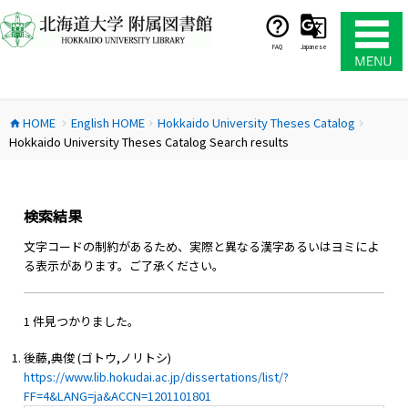
コ
ン
テ
FAQ
Japanese
ン
ツ
へ
HOME
English HOME
Hokkaido University Theses Catalog
ス
home
chevron_right
chevron_right
chevron_right
Hokkaido University Theses Catalog Search results
キ
ッ
プ
検索結果
文字コードの制約があるため、実際と異なる漢字あるいはヨミによ
る表示があります。ご了承ください。
1 件見つかりました。
後藤,典俊 (ゴトウ,ノリトシ)
https://www.lib.hokudai.ac.jp/dissertations/list/?
FF=4&LANG=ja&ACCN=1201101801