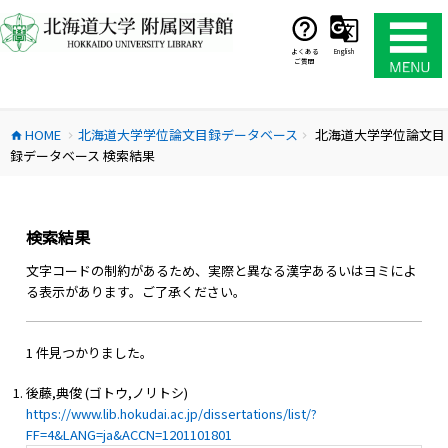
コ
ン
テ
よくある
English
ご質問
ン
ツ
へ
HOME
北海道大学学位論文目録データベース
北海道大学学位論文目
ス
home
chevron_right
chevron_right
録データベース 検索結果
キ
ッ
プ
検索結果
文字コードの制約があるため、実際と異なる漢字あるいはヨミによ
る表示があります。ご了承ください。
1 件見つかりました。
後藤,典俊 (ゴトウ,ノリトシ)
https://www.lib.hokudai.ac.jp/dissertations/list/?
FF=4&LANG=ja&ACCN=1201101801