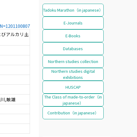
Tadoku Marathon（in japanese）
E-Journals
CCN=1201100807
よびアルカリ土
E-Books
Databases
Northern studies collection
Northern studies digital
exhibitions
HUSCAP
The Class of made-to-order（in
横川,敏雄
japanese）
Contribution（in japanese）