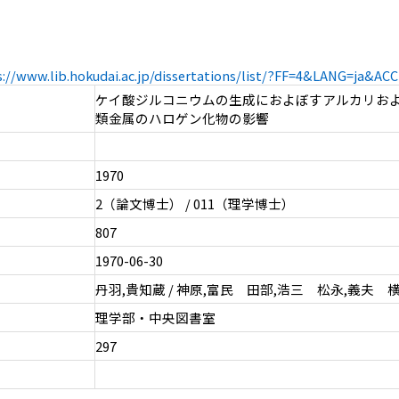
s://www.lib.hokudai.ac.jp/dissertations/list/?FF=4&LANG=ja&A
ケイ酸ジルコニウムの生成におよぼすアルカリお
類金属のハロゲン化物の影響
1970
2（論文博士） / 011（理学博士）
807
1970-06-30
丹羽,貴知蔵 / 神原,富民 田部,浩三 松永,義夫 
理学部・中央図書室
297