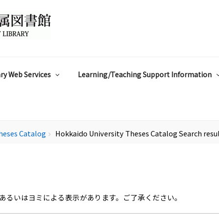
ry Web Services
Learning/Teaching Support Information
heses Catalog
Hokkaido University Theses Catalog Search resu
chevron_right
あるいはヨミによる表示があります。ご了承ください。