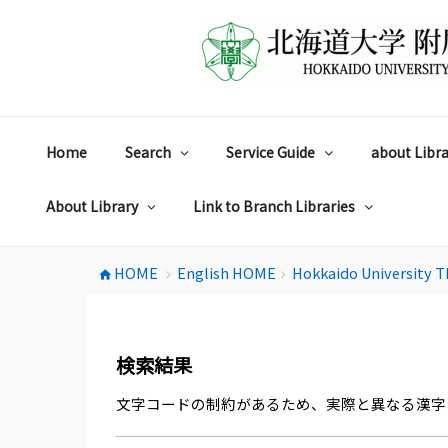
コ
ン
テ
ン
ツ
へ
ス
Home
Search
Service Guide
about Libra
キ
ッ
プ
About Library
Link to Branch Libraries
HOME
English HOME
Hokkaido University T
home
chevron_right
chevron_right
検索結果
文字コードの制約があるため、実際と異なる漢字