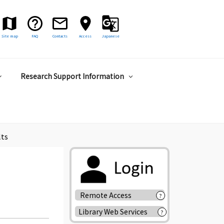
Site map
FAQ
Contacts
Access
Japanese
Research Support Information
lts
Remote Access
?
Library Web Services
?