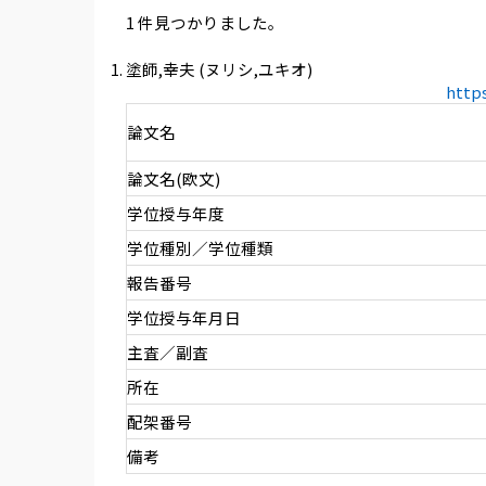
1 件見つかりました。
塗師,幸夫 (ヌリシ,ユキオ)
http
論文名
論文名(欧文)
学位授与年度
学位種別／学位種類
報告番号
学位授与年月日
主査／副査
所在
配架番号
備考