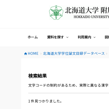
コ
ン
テ
ン
ツ
へ
ス
ホーム
資料を探す
利用案内
図
キ
ッ
プ
HOME
北海道大学学位論文目録データベース
home
chevron_right
chevron_right
検索結果
文字コードの制約があるため、実際と異なる漢字
1 件見つかりました。