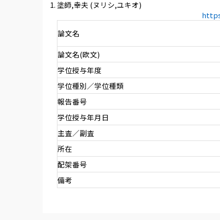
塗師,幸夫 (ヌリシ,ユキオ)
http
論文名
論文名(欧文)
学位授与年度
学位種別／学位種類
報告番号
学位授与年月日
主査／副査
所在
配架番号
備考