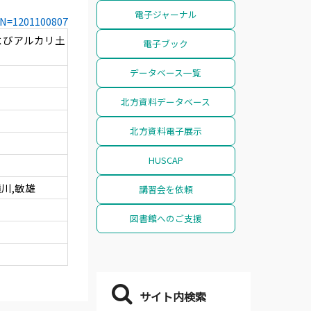
電子ジャーナル
CCN=1201100807
よびアルカリ土
電子ブック
データベース一覧
北方資料データベース
北方資料電子展示
HUSCAP
横川,敏雄
講習会を依頼
図書館へのご支援
サイト内検索