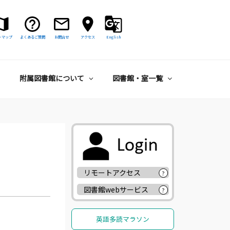
トマップ
よくあるご質問
お問合せ
アクセス
English
附属図書館について
図書館・室一覧
リモートアクセス
?
図書館webサービス
?
英語多読マラソン