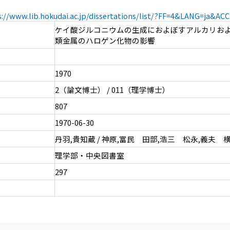
s://www.lib.hokudai.ac.jp/dissertations/list/?FF=4&LANG=ja&A
ケイ酸ジルコニウムの生成におよぼすアルカリお
類金属のハロゲン化物の影響
1970
2（論文博士） / 011（理学博士）
807
1970-06-30
丹羽,貴知蔵 / 神原,富民 田部,浩三 松永,義夫 
理学部・中央図書室
297