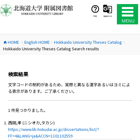
コ
ン
テ
FAQ
Japanese
ン
ツ
へ
HOME
English HOME
Hokkaido University Theses Catalog
ス
home
chevron_right
chevron_right
chevron_right
Hokkaido University Theses Catalog Search results
キ
ッ
プ
検索結果
文字コードの制約があるため、実際と異なる漢字あるいはヨミによ
る表示があります。ご了承ください。
1 件見つかりました。
西岡,孝 (ニシオカ,タカシ)
https://www.lib.hokudai.ac.jp/dissertations/list/?
FF=4&LANG=ja&ACCN=1101102559