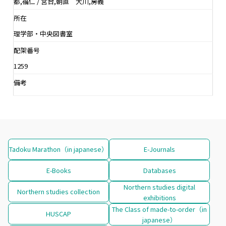
都,福仁 / 宮台,朝直 大川,房義
所在
理学部・中央図書室
配架番号
1259
備考
Tadoku Marathon（in japanese）
E-Journals
E-Books
Databases
Northern studies digital
Northern studies collection
exhibitions
The Class of made-to-order（in
HUSCAP
japanese）