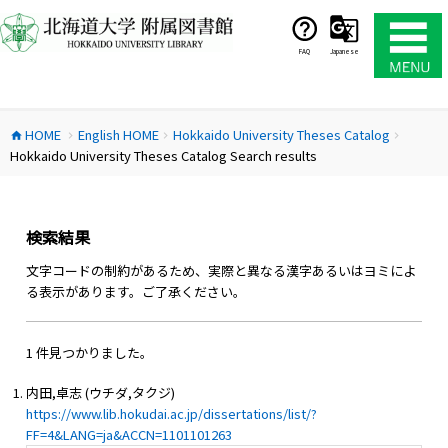
コ
ン
テ
FAQ
Japanese
ン
ツ
へ
HOME
English HOME
Hokkaido University Theses Catalog
ス
home
chevron_right
chevron_right
chevron_right
Hokkaido University Theses Catalog Search results
キ
ッ
プ
検索結果
文字コードの制約があるため、実際と異なる漢字あるいはヨミによ
る表示があります。ご了承ください。
1 件見つかりました。
内田,卓志 (ウチダ,タクジ)
https://www.lib.hokudai.ac.jp/dissertations/list/?
FF=4&LANG=ja&ACCN=1101101263