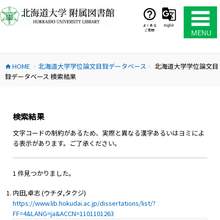
コ
ン
テ
よくある
English
ご質問
ン
ツ
へ
HOME
北海道大学学位論文目録データベース
北海道大学学位論文目
ス
home
chevron_right
chevron_right
録データベース 検索結果
キ
ッ
プ
検索結果
文字コードの制約があるため、実際と異なる漢字あるいはヨミによ
る表示があります。ご了承ください。
1 件見つかりました。
内田,卓志 (ウチダ,タクジ)
https://www.lib.hokudai.ac.jp/dissertations/list/?
FF=4&LANG=ja&ACCN=1101101263