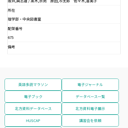
阪井,與志雄 / 黒木,宗尚 原田,市太郎 佐々木,喜美子
所在
理学部・中央図書室
配架番号
675
備考
英語多読マラソン
電子ジャーナル
電子ブック
データベース一覧
北方資料データベース
北方資料電子展示
HUSCAP
講習会を依頼