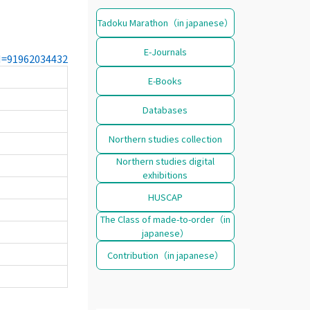
Tadoku Marathon（in japanese）
E-Journals
CN=91962034432
E-Books
Databases
Northern studies collection
Northern studies digital
exhibitions
HUSCAP
The Class of made-to-order（in
japanese）
Contribution（in japanese）