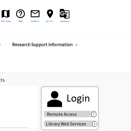
Site map
FAQ
Contacts
Access
Japanese
Research Support Information
lts
Remote Access
?
Library Web Services
?