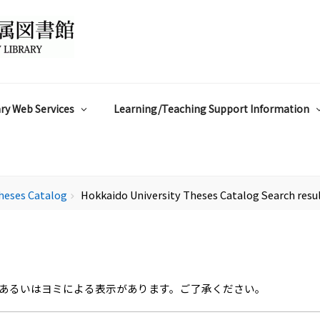
ry Web Services
Learning/Teaching Support Information
heses Catalog
Hokkaido University Theses Catalog Search resu
chevron_right
あるいはヨミによる表示があります。ご了承ください。