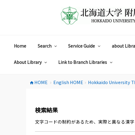
コ
ン
テ
ン
ツ
へ
ス
Home
Search
Service Guide
about Libra
キ
ッ
プ
About Library
Link to Branch Libraries
HOME
English HOME
Hokkaido University T
home
chevron_right
chevron_right
検索結果
文字コードの制約があるため、実際と異なる漢字