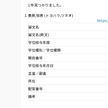
1 件見つかりました。
豊原,恒男 (トヨハラ,ツネオ)
https
論文名
論文名(欧文)
学位授与年度
学位種別／学位種類
報告番号
学位授与年月日
主査／副査
所在
配架番号
備考