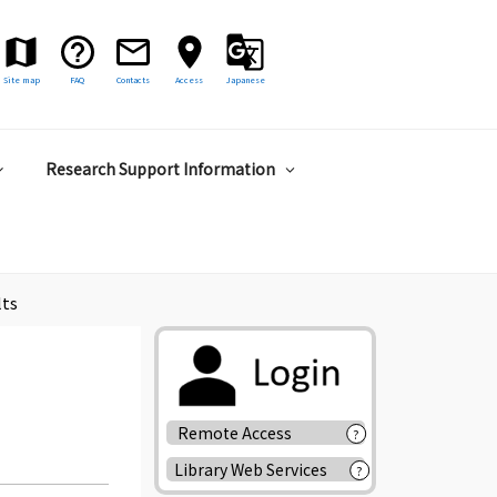
Site map
FAQ
Contacts
Access
Japanese
Research Support Information
lts
Remote Access
?
Library Web Services
?