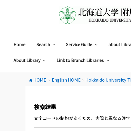
コ
ン
テ
ン
ツ
へ
ス
Home
Search
Service Guide
about Libra
キ
ッ
プ
About Library
Link to Branch Libraries
HOME
English HOME
Hokkaido University T
home
chevron_right
chevron_right
検索結果
文字コードの制約があるため、実際と異なる漢字