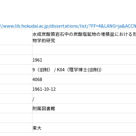
://www.lib.hokudai.ac.jp/dissertations/list/?FF=4&LANG=ja&AC
水成炭酸質岩石中の炭酸塩鉱物の堆積盆における
物学的研究
1961
9（旧制） / K04（理学博士(旧制)）
4068
1961-10-12
/
附属図書館
東大