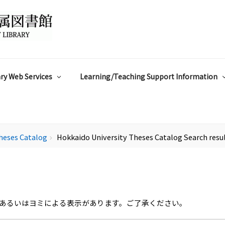
ry Web Services
Learning/Teaching Support Information
heses Catalog
Hokkaido University Theses Catalog Search resu
chevron_right
あるいはヨミによる表示があります。ご了承ください。