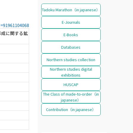
Tadoku Marathon（in japanese）
E-Journals
CN=91961104068
形成に関する鉱
E-Books
Databases
Northern studies collection
Northern studies digital
exhibitions
HUSCAP
The Class of made-to-order（in
japanese）
Contribution（in japanese）