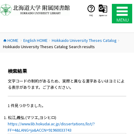
コ
ン
テ
FAQ
Japanese
ン
ツ
へ
HOME
English HOME
Hokkaido University Theses Catalog
ス
home
chevron_right
chevron_right
chevron_right
Hokkaido University Theses Catalog Search results
キ
ッ
プ
検索結果
文字コードの制約があるため、実際と異なる漢字あるいはヨミによ
る表示があります。ご了承ください。
1 件見つかりました。
松江,義弘 (マツエ,ヨシヒロ)
https://www.lib.hokudai.ac.jp/dissertations/list/?
FF=4&LANG=ja&ACCN=91960033743