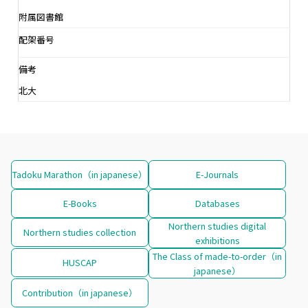
附属図書館
配架番号
備考
北大
Tadoku Marathon（in japanese）
E-Journals
E-Books
Databases
Northern studies digital
Northern studies collection
exhibitions
The Class of made-to-order（in
HUSCAP
japanese）
Contribution（in japanese）