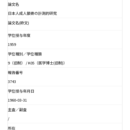
論文名
日本人成人鎖骨の計測的研究
論文名(欧文)
学位授与年度
1959
学位種別／学位種類
9（旧制） / K05（医学博士(旧制)）
報告番号
3743
学位授与年月日
1960-03-31
主査／副査
/
所在